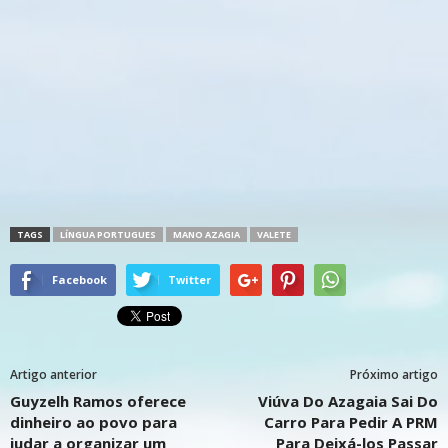
TAGS
LÍNGUA PORTUGUES
MANO AZAGIA
VALETE
Facebook
Twitter
Artigo anterior
Próximo artigo
Guyzelh Ramos oferece
Viúva Do Azagaia Sai Do
dinheiro ao povo para
Carro Para Pedir A PRM
judar a organizar um
Para Deixá-los Passar