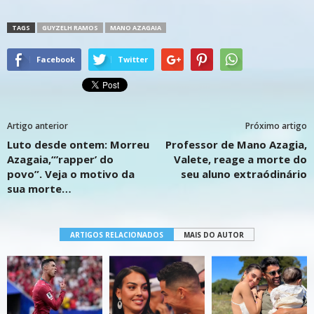
TAGS
GUYZELH RAMOS
MANO AZAGAIA
Facebook
Twitter
Artigo anterior
Próximo artigo
Luto desde ontem: Morreu
Professor de Mano Azagia,
Azagaia,“’rapper’ do
Valete, reage a morte do
povo”. Veja o motivo da
seu aluno extraódinário
sua morte…
ARTIGOS RELACIONADOS
MAIS DO AUTOR