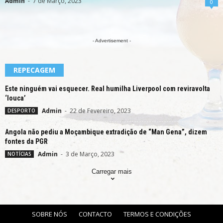
Admin
-
7 de Março, 2023
0
- Advertisement -
REPECAGEM
Este ninguém vai esquecer. Real humilha Liverpool com reviravolta
‘louca’
Admin
-
22 de Fevereiro, 2023
DESPORTO
Angola não pediu a Moçambique extradição de “Man Gena”, dizem
fontes da PGR
Admin
-
3 de Março, 2023
NOTÍCIAS
Carregar mais
SOBRE NÓS
CONTACTO
TERMOS E CONDIÇÕES