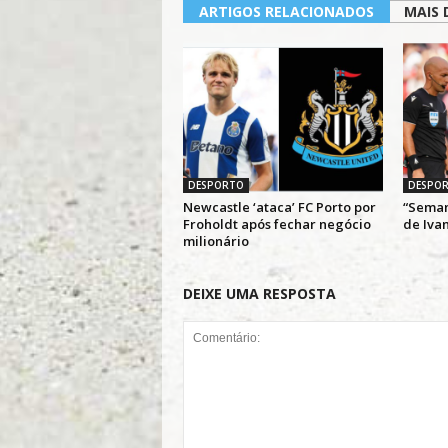
ARTIGOS RELACIONADOS
MAIS 
DESPORTO
DESPO
Newcastle ‘ataca’ FC Porto por
“Semana
Froholdt após fechar negócio
de Ivan
milionário
DEIXE UMA RESPOSTA