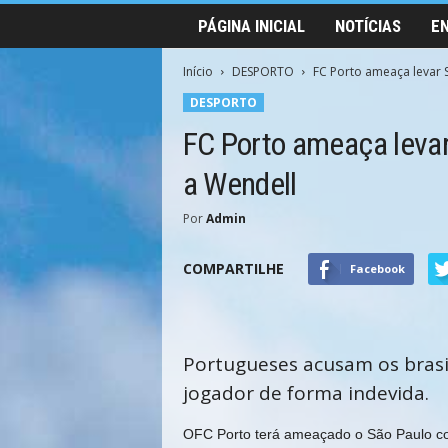
PÁGINA INICIAL
NOTÍCIAS
E
Início
DESPORTO
FC Porto ameaça levar S
DESPORTO
FC Porto ameaça levar 
a Wendell
Por
Admin
COMPARTILHE
Facebook
Portugueses acusam os brasi
jogador de forma indevida.
O
FC Porto terá ameaçado o São Paulo co