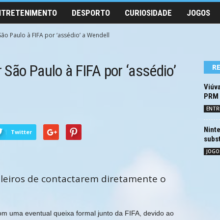
NTRETENIMENTO
DESPORTO
CURIOSIDADE
JOGOS
ão Paulo à FIFA por ‘assédio’ a Wendell
São Paulo à FIFA por ‘assédio’
R
Viúva
PRM 
ENTR
Ninte
Twitter
subst
JOGO
leiros de contactarem diretamente o
m uma eventual queixa formal junto da FIFA, devido ao