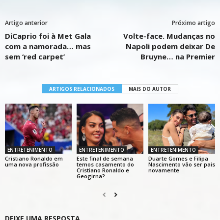
Artigo anterior
Próximo artigo
DiCaprio foi à Met Gala
Volte-face. Mudanças no
com a namorada… mas
Napoli podem deixar De
sem ‘red carpet’
Bruyne… na Premier
ARTIGOS RELACIONADOS
MAIS DO AUTOR
ENTRETENIMENTO
ENTRETENIMENTO
ENTRETENIMENTO
Cristiano Ronaldo em
Este final de semana
Duarte Gomes e Filipa
uma nova profissão
temos casamento do
Nascimento vão ser pais
Cristiano Ronaldo e
novamente
Geogirna?
DEIXE UMA RESPOSTA