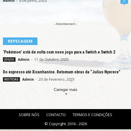
Admin
-
8 de Junho, 2023
0
- Advertisement -
REPECAGEM
‘Pokémon’ está de volta com novo jogo para a Switch e Switch 2
Admin
-
17 de Outubro, 2025
JOGOS
Do expresso até Xicanhanine. Retomam obras da “Julius Nyerere”
Admin
-
20 de Fevereiro, 2025
NOTÍCIAS
Carregar mais
SOBRE NÓS
CONTACTO
TERMOS E CONDIÇÕES
© Copyright. 2016 - 2026