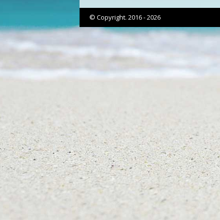
NOTÍCIAS
Três refeições por dia?. FDC exig
que Celso Correia explique-se.
Caso...
Admin
-
6 de Março, 2023