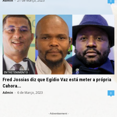
Admin
-
21 de Março, 2023
0
ENTRETENIMENTO
Fred Jossias diz que Egídio Vaz está meter a própria
Cahora...
Admin
-
6 de Março, 2023
0
- Advertisement -